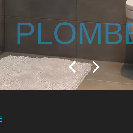
 - ÉLECT
E